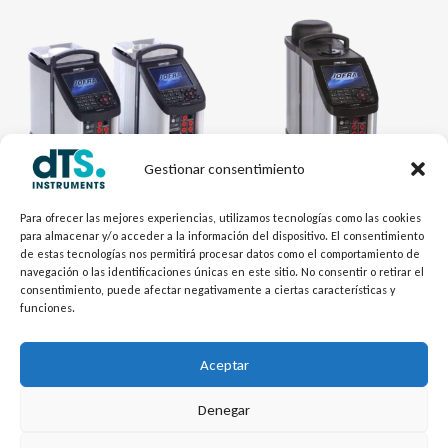
Gestionar consentimiento
Para ofrecer las mejores experiencias, utilizamos tecnologías como las cookies
Calibración - dTSCal
Calibración - dTSCal
para almacenar y/o acceder a la información del dispositivo. El consentimiento
Horno de Bloque Seco RTC-
Horno de Bloque Seco RTC-
de estas tecnologías nos permitirá procesar datos como el comportamiento de
navegación o las identificaciones únicas en este sitio. No consentir o retirar el
158/250
159 ULTRA COOLER
consentimiento, puede afectar negativamente a ciertas características y
funciones.
Aceptar
1
2
→
Denegar
L
Y
©
Copyright
2026 – dTS Instruments SL.