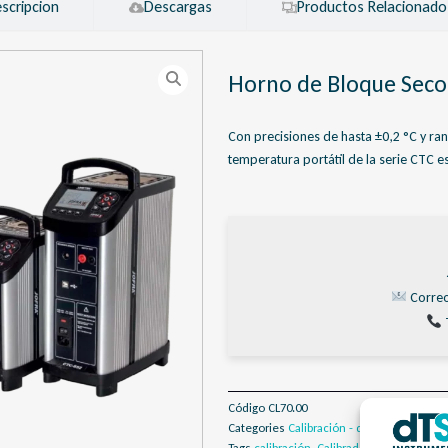
scripcion
Descargas
Productos Relacionado
Horno de Bloque Sec
Con precisiones de hasta ±0,2 °C y ran
temperatura portátil de la serie CTC es
Corre
Código
CL70.00
Categories
Calibración - dTSCal
,
Calibrado
Tags
calibración
,
Calibrador de Temperatu