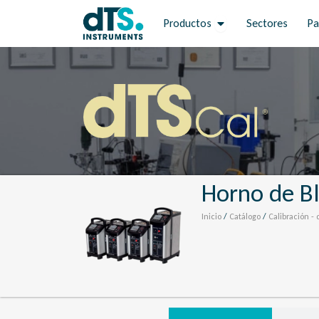
Ir
Open Productos
Productos
Sectores
Pa
al
contenido
Horno de B
Inicio
/
Catálogo
/
Calibración - 