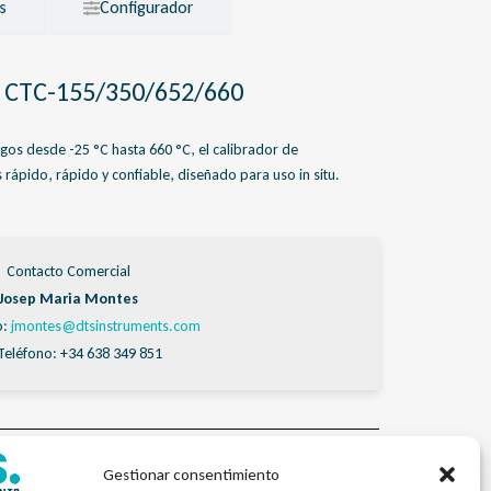
s
Configurador
o CTC-155/350/652/660
gos desde -25 °C hasta 660 °C, el calibrador de
 rápido, rápido y confiable, diseñado para uso in situ.
Contacto Comercial
Josep Maria Montes
o:
jmontes@dtsinstruments.com
Teléfono: +34 638 349 851
res de Temperatura
Gestionar consentimiento
ra
,
CTC155-350-652-660
,
dTSCal
,
Temperatura