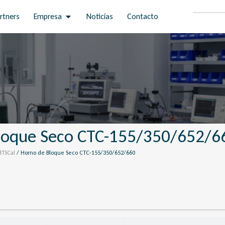
Open Empresa
rtners
Empresa
Noticias
Contacto
loque Seco CTC-155/350/652/6
dTSCal
/ Horno de Bloque Seco CTC-155/350/652/660