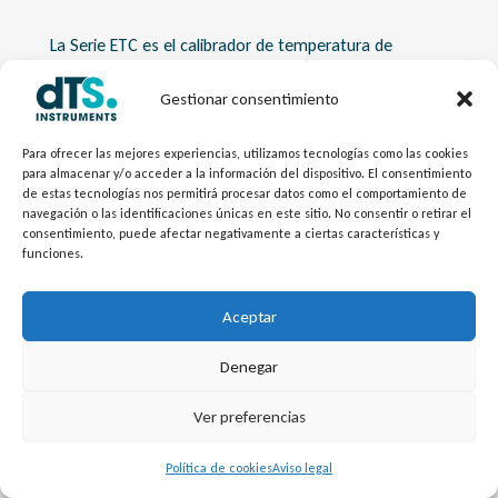
La Serie ETC es el calibrador de temperatura de
bloque seco ideal cuando el tiempo es crucial y no
Gestionar consentimiento
se requiere la máxima precisión. El bloque alcanza
una temperatura de hasta 100 °C por minuto y se
Para ofrecer las mejores experiencias, utilizamos tecnologías como las cookies
estabiliza en tan solo 3 minutos. Su tamaño
para almacenar y/o acceder a la información del dispositivo. El consentimiento
compacto y peso ligero lo hacen ideal para una
de estas tecnologías nos permitirá procesar datos como el comportamiento de
navegación o las identificaciones únicas en este sitio. No consentir o retirar el
caja de herramientas, lo que lo convierte en el
consentimiento, puede afectar negativamente a ciertas características y
calibrador de campo ideal para verificar sensores en
funciones.
lugares de difícil acceso.
Aceptar
Denegar
Contacto Comercial
Josep Maria Montes
Ver preferencias
Correo:
jmontes@dtsinstruments.com
Política de cookies
Aviso legal
Teléfono: +34 638 349 851