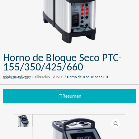
Horno de Bloque Seco PTC-
155/350/425/660
Inicio
/
Catálogo
/
Calibración - dTSCal
/ Horno de Bloque Seco PTC-155/350/425/660
Resumen