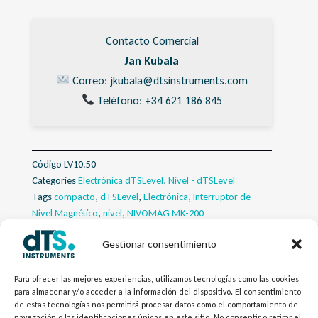
Contacto Comercial
Jan Kubala
Correo: jkubala@dtsinstruments.com
Teléfono: +34 621 186 845
Código
LV10.50
Categories
Electrónica dTSLevel
,
Nivel - dTSLevel
Tags
compacto
,
dTSLevel
,
Electrónica
,
Interruptor de
Nivel Magnético
,
nivel
,
NIVOMAG MK-200
Gestionar consentimiento
Descripcion
Para ofrecer las mejores experiencias, utilizamos tecnologías como las cookies
Descargas
para almacenar y/o acceder a la información del dispositivo. El consentimiento
de estas tecnologías nos permitirá procesar datos como el comportamiento de
navegación o las identificaciones únicas en este sitio. No consentir o retirar el