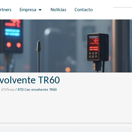
Open Empresa
rtners
Empresa
Noticias
Contacto
volvente TR60
- dTSTemp
/ RTD Con envolvente TR60