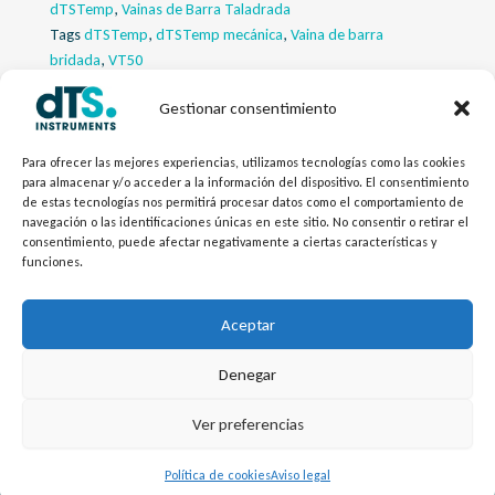
dTSTemp
,
Vainas de Barra Taladrada
Tags
dTSTemp
,
dTSTemp mecánica
,
Vaina de barra
bridada
,
VT50
Gestionar consentimiento
Descripcion
Para ofrecer las mejores experiencias, utilizamos tecnologías como las cookies
Descargas
para almacenar y/o acceder a la información del dispositivo. El consentimiento
de estas tecnologías nos permitirá procesar datos como el comportamiento de
navegación o las identificaciones únicas en este sitio. No consentir o retirar el
Productos Relacionados
consentimiento, puede afectar negativamente a ciertas características y
funciones.
Configurador
Aceptar
Denegar
L
Y
©
Copyright
2026 – dTS Instruments SL.
Ver preferencias
i
o
n
u
Política de cookies
Aviso legal
k
t