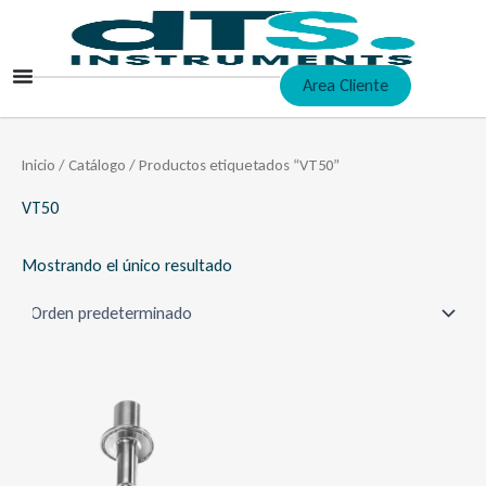
Ir
al
contenido
Area Cliente
Inicio
/
Catálogo
/ Productos etiquetados “VT50”
VT50
Mostrando el único resultado