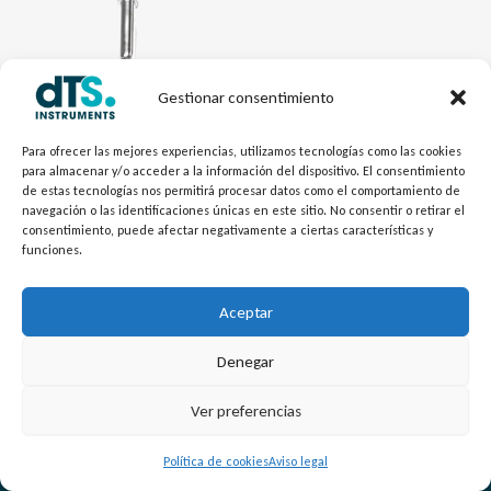
Gestionar consentimiento
Mecánica dTSTemp
Vaina de barra Higiénica VT50
Para ofrecer las mejores experiencias, utilizamos tecnologías como las cookies
para almacenar y/o acceder a la información del dispositivo. El consentimiento
de estas tecnologías nos permitirá procesar datos como el comportamiento de
navegación o las identificaciones únicas en este sitio. No consentir o retirar el
consentimiento, puede afectar negativamente a ciertas características y
funciones.
Aceptar
Denegar
L
Y
©
Copyright
2026 – dTS Instruments SL.
Ver preferencias
i
o
n
u
Política de cookies
Aviso legal
k
t