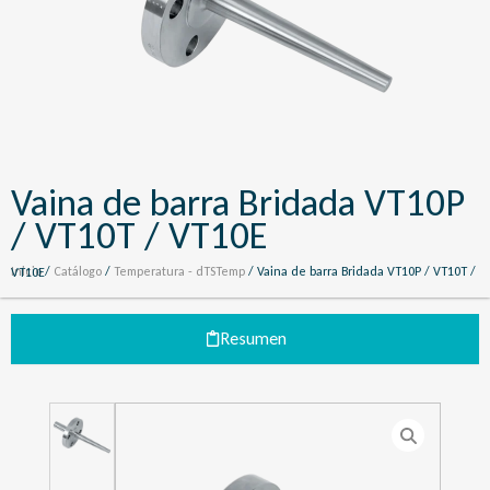
Vaina de barra Bridada VT10P
/ VT10T / VT10E
Inicio
/
Catálogo
/
Temperatura - dTSTemp
/ Vaina de barra Bridada VT10P / VT10T / VT10E
Resumen