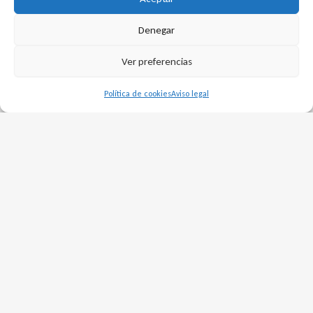
procesos críticos en entornos industriales
exigentes.
Denegar
Ver preferencias
Contacto Comercial
Política de cookies
Aviso legal
Joaquim Pla
Correo: jpla@dtsinstruments.com
Teléfono: +34 722 423 408
Código
VT10.00
Categories
Mecánica dTSTemp
,
Temperatura -
dTSTemp
,
Vainas de Barra Taladrada
Tags
dTSTemp
,
dTSTemp mecánica
,
Vaina de barra
bridada
,
VT10
,
VT10E
,
VT10T