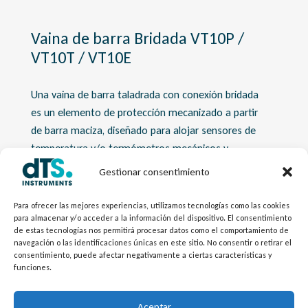
Vaina de barra Bridada VT10P /
VT10T / VT10E
Una vaina de barra taladrada con conexión bridada
es un elemento de protección mecanizado a partir
de barra maciza, diseñado para alojar sensores de
temperatura y/o termómetros mecánicos y
aislarlos de las condiciones del proceso.
Gestionar consentimiento
Su construcción sólida proporciona una alta
Para ofrecer las mejores experiencias, utilizamos tecnologías como las cookies
para almacenar y/o acceder a la información del dispositivo. El consentimiento
resistencia mecánica, permitiendo su uso en
de estas tecnologías nos permitirá procesar datos como el comportamiento de
aplicaciones con elevadas presiones, temperaturas
navegación o las identificaciones únicas en este sitio. No consentir o retirar el
y velocidades de fluido. La conexión bridada
consentimiento, puede afectar negativamente a ciertas características y
funciones.
garantiza una instalación segura y estanca,
conforme a normas industriales, siendo ideal para
Aceptar