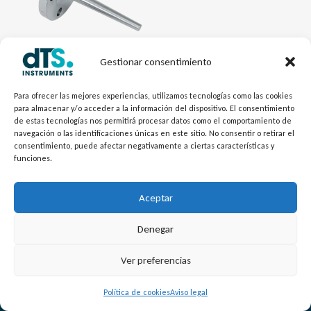
Gestionar consentimiento
Mecánica dTSTemp
Vaina de barra Bridada VT10P
Para ofrecer las mejores experiencias, utilizamos tecnologías como las cookies
para almacenar y/o acceder a la información del dispositivo. El consentimiento
/ VT10T / VT10E
de estas tecnologías nos permitirá procesar datos como el comportamiento de
navegación o las identificaciones únicas en este sitio. No consentir o retirar el
consentimiento, puede afectar negativamente a ciertas características y
funciones.
Aceptar
Denegar
L
Y
©
Copyright
2026 – dTS Instruments SL.
Ver preferencias
i
o
n
u
Política de cookies
Aviso legal
k
t