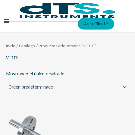
Ir
al
contenido
Area Cliente
Inicio
/
Catálogo
/ Productos etiquetados “VT10E”
VT10E
Mostrando el único resultado