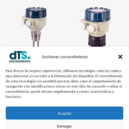
Gestionar consentimiento
Electrónica dTSLevel
Electrónica dTSLevel
Para ofrecer las mejores experiencias, utilizamos tecnologías como las cookies
Interruptor de Nivel
Transmior de Nivel
para almacenar y/o acceder a la información del dispositivo. El consentimiento
Vibratorio de Horquilla
Ultrasónico Compacto
de estas tecnologías nos permitirá procesar datos como el comportamiento de
navegación o las identificaciones únicas en este sitio. No consentir o retirar el
NIVOSWITCH – para sólidos
EchoTREK – para líquidos
consentimiento, puede afectar negativamente a ciertas características y
funciones.
Aceptar
1
2
→
Denegar