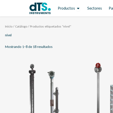
Ir
Open Productos
Productos
Sectores
Pa
al
contenido
Inicio
/
Catálogo
/ Productos etiquetados “nivel”
nivel
Mostrando 1–8 de 18 resultados