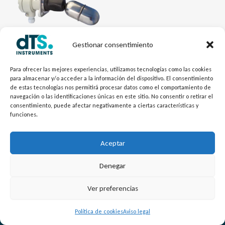
Gestionar consentimiento
Electrónica dTSLevel
Para ofrecer las mejores experiencias, utilizamos tecnologías como las cookies
para almacenar y/o acceder a la información del dispositivo. El consentimiento
Interruptor de Nivel
de estas tecnologías nos permitirá procesar datos como el comportamiento de
Magnético NIVOMAG MK-
navegación o las identificaciones únicas en este sitio. No consentir o retirar el
200
consentimiento, puede afectar negativamente a ciertas características y
funciones.
Aceptar
Denegar
L
Y
©
Copyright
2026 – dTS Instruments SL.
Ver preferencias
i
o
n
u
Política de cookies
Aviso legal
k
t