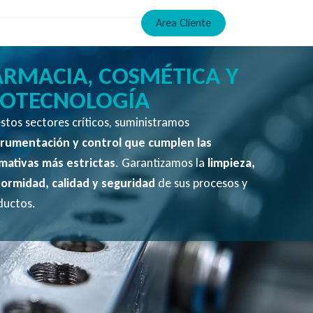
Area Cliente
ARMACIA, COSMÉTICA Y
IOTECNOLOGÍA
stos sectores críticos, suministramos
trumentación y control que cumplen las
mativas más estrictas
. Garantizamos la
limpieza,
formidad, calidad y seguridad
de sus procesos y
ductos.