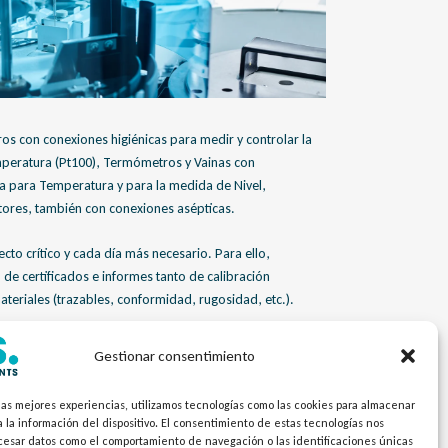
s con conexiones higiénicas para medir y controlar la
peratura (Pt100), Termómetros y Vainas con
a para Temperatura y para la medida de Nivel,
tores, también con conexiones asépticas.
to crítico y cada día más necesario. Para ello,
de certificados e informes tanto de calibración
materiales (trazables, conformidad, rugosidad, etc.).
ntáctenos y estaremos encantados de comentar su
Gestionar consentimiento
“Growing up together”
las mejores experiencias, utilizamos tecnologías como las cookies para almacenar
 la información del dispositivo. El consentimiento de estas tecnologías nos
ocesar datos como el comportamiento de navegación o las identificaciones únicas