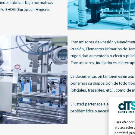
pueden fabricar bajo normativas
 y/o EHDG (European Hygienic
Transmisores de Presión y Manómetro
Presión, Elementos Primarios de Tem
rugosidad aumentada o electro pulid
Transmisores, Indicadores e Interrup
La documentación también es un aspec
ponemos su disposición de todo tipo 
(oficiales, trazables, etc.), como de 
Si usted pertenece a este sector, co
problemática o necesidad concreta, 
Para ofrecer 
y/o acceder a
permitirá pr