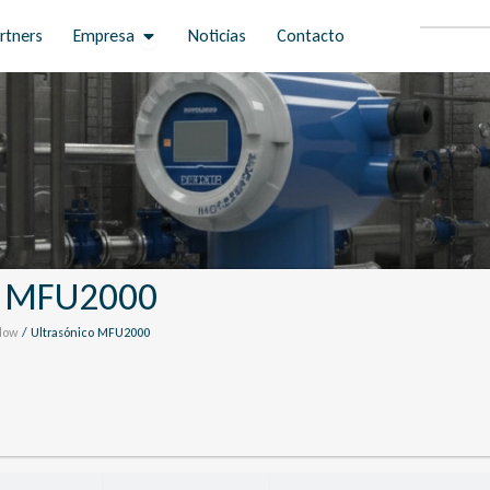
Open Empresa
rtners
Empresa
Noticias
Contacto
o MFU2000
Flow
/ Ultrasónico MFU2000