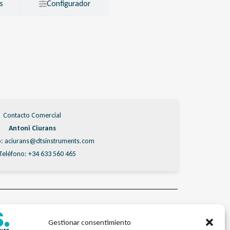
s
Configurador
Contacto Comercial
Antoni Ciurans
: aciurans@dtsinstruments.com
Teléfono: +34 633 560 465
os Ultrasónicos
TSFlow
,
MFU2000
,
Ultrasónico
Gestionar consentimiento