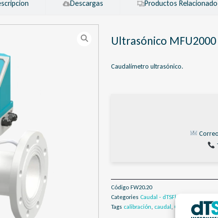
scripcion
Descargas
Productos Relacionado
Ultrasónico MFU2000
Caudalímetro ultrasónico.
Correo
Código
FW20.20
Categories
Caudal - dTSFlow
,
Caudalímetr
Tags
calibración
,
caudal
,
Caudalímetro
,
d