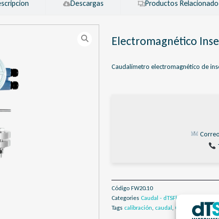
scripcion
Descargas
Productos Relacionado
Electromagnético Ins
Caudalímetro electromagnético de ins
Correo
Código
FW20.10
Categories
Caudal - dTSFlow
,
Caudalímetr
Tags
calibración
,
caudal
,
Caudalímetro
,
d