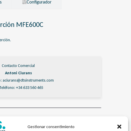
s
Configurador
erción MFE600C
erción.
Contacto Comercial
Antoni Ciurans
: aciurans@dtsinstruments.com
Teléfono: +34 633 560 465
os Electromagnéticos
TSFlow
,
Electromagnético Inserción
,
MFE600C
Gestionar consentimiento