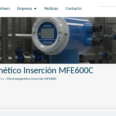
Open Empresa
rtners
Empresa
Noticias
Contacto
nético Inserción MFE600C
Flow
/ Electromagnético Inserción MFE600C