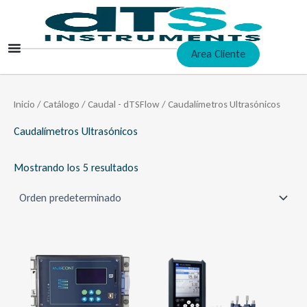
Ir
al
contenido
Area Cliente
Inicio
/
Catálogo
/
Caudal - dTSFlow
/ Caudalímetros Ultrasónicos
Caudalímetros Ultrasónicos
Mostrando los 5 resultados