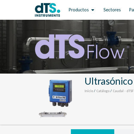
Ir
Open Productos
Productos
Sectores
Pa
al
contenido
Ultrasónico
Inicio
/
Catálogo
/
Caudal - dTS