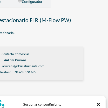
s
Configurador
 estacionario FLR (M-Flow PW)
tacionario.
Contacto Comercial
Antoni Ciurans
: aciurans@dtsinstruments.com
Teléfono: +34 633 560 465
os Ultrasónicos
amp on estacionario
,
dTSFlow
,
FLR
,
Ultrasónico
Gestionar consentimiento