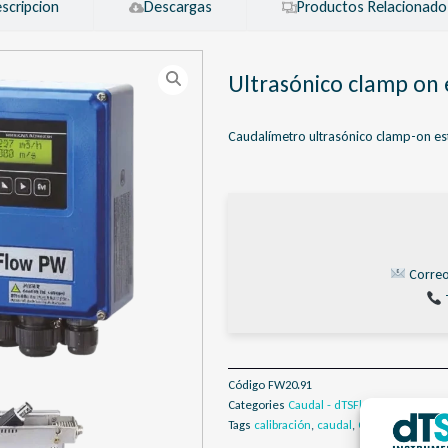
scripcion
Descargas
Productos Relacionado
Ultrasónico clamp on
Caudalímetro ultrasónico clamp-on es
Correo
Código
FW20.91
Categories
Caudal - dTSFlow
,
Caudalímetr
Tags
calibración
,
caudal
,
Caudalímetro
,
cl