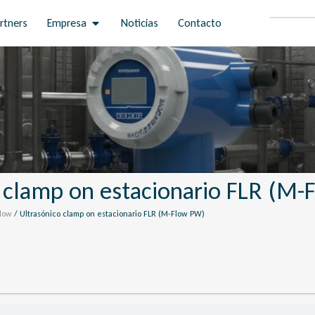
Open Empresa
rtners
Empresa
Noticias
Contacto
 clamp on estacionario FLR (M
Flow
/ Ultrasónico clamp on estacionario FLR (M-Flow PW)