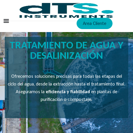
Ir
al
contenido
Area Cliente
TRATAMIENTO DE AGUA Y
DESALINIZACIÓN
Ofrecemos soluciones precisas para todas las etapas del
ciclo del agua, desde la extracción hasta el tratamiento final.
Aseguramos la
eficiencia y fiabilidad
en plantas de
purificación o compostaje.