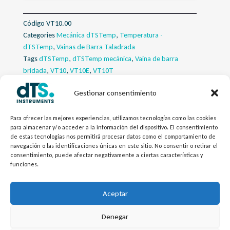
Código
VT10.00
Categories
Mecánica dTSTemp
,
Temperatura -
dTSTemp
,
Vainas de Barra Taladrada
Tags
dTSTemp
,
dTSTemp mecánica
,
Vaina de barra
bridada
,
VT10
,
VT10E
,
VT10T
Gestionar consentimiento
Descripcion
Para ofrecer las mejores experiencias, utilizamos tecnologías como las cookies
Descargas
para almacenar y/o acceder a la información del dispositivo. El consentimiento
de estas tecnologías nos permitirá procesar datos como el comportamiento de
navegación o las identificaciones únicas en este sitio. No consentir o retirar el
Productos Relacionados
consentimiento, puede afectar negativamente a ciertas características y
funciones.
Configurador
Aceptar
Denegar