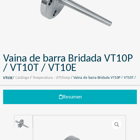
Vaina de barra Bridada VT10P
/ VT10T / VT10E
Inicio
/
Catálogo
/
Temperatura - dTSTemp
/ Vaina de barra Bridada VT10P / VT10T / VT10E
Resumen