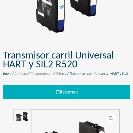
Transmisor carril Universal
HART y SIL2 R520
Inicio
/
Catálogo
/
Temperatura - dTSTemp
/ Transmisor carril Universal HART y SIL2 R520
Resumen