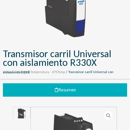
Transmisor carril Universal
con aislamiento R330X
Inicio
/
Catálogo
/
Temperatura - dTSTemp
/ Transmisor carril Universal con aislamiento R330X
Resumen