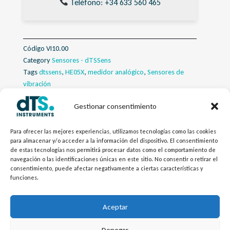
Teléfono: +34 633 560 465
Código
VI10.00
Category
Sensores - dTSSens
Tags
dtssens
,
HE05X
,
medidor analógico
,
Sensores de
vibración
Gestionar consentimiento
Descripcion
Para ofrecer las mejores experiencias, utilizamos tecnologías como las cookies
Descargas
para almacenar y/o acceder a la información del dispositivo. El consentimiento
de estas tecnologías nos permitirá procesar datos como el comportamiento de
navegación o las identificaciones únicas en este sitio. No consentir o retirar el
Productos Relacionados
consentimiento, puede afectar negativamente a ciertas características y
funciones.
Configurador
Aceptar
Denegar