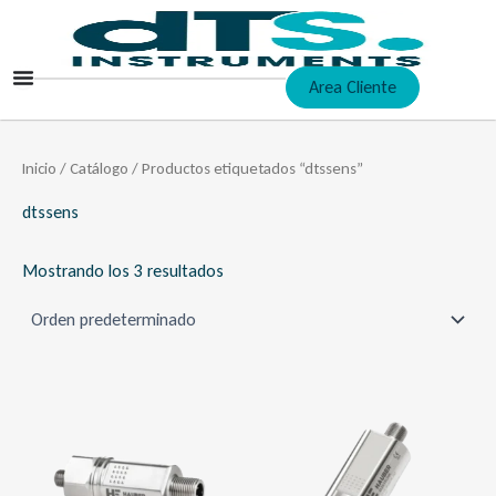
Ir
al
contenido
Area Cliente
Inicio
/
Catálogo
/ Productos etiquetados “dtssens”
dtssens
Mostrando los 3 resultados