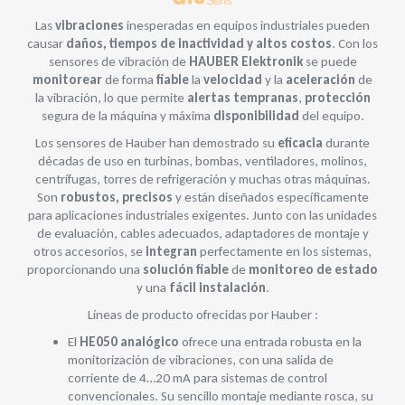
Las
vibraciones
inesperadas en equipos industriales pueden
causar
daños, tiempos de inactividad y altos costos
. Con los
sensores de vibración de
HAUBER Elektronik
se puede
monitorear
de forma
fiable
la
velocidad
y la
aceleración
de
la vibración, lo que permite
alertas tempranas
,
protección
segura de la máquina y máxima
disponibilidad
del equipo.
Los sensores de Hauber han demostrado su
eficacia
durante
décadas de uso en turbinas, bombas, ventiladores, molinos,
centrífugas, torres de refrigeración y muchas otras máquinas.
Son
robustos, precisos
y están diseñados específicamente
para aplicaciones industriales exigentes. Junto con las unidades
de evaluación, cables adecuados, adaptadores de montaje y
otros accesorios, se
integran
perfectamente en los sistemas,
proporcionando una
solución fiable
de
monitoreo de estado
y una
fácil instalación
.
Líneas de producto ofrecidas por Hauber :
El
HE050 analógico
ofrece una entrada robusta en la
monitorización de vibraciones, con una salida de
corriente de 4…20 mA para sistemas de control
convencionales. Su sencillo montaje mediante rosca, su