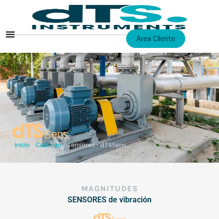
Ir
al
contenido
Area Cliente
Inicio
/
Catálogo
/ Sensores - dTSSens
MAGNITUDES
SENSORES de vibración