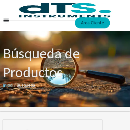
Ir
al
contenido
Area Cliente
Búsqueda de
Productos
Inicio
/ Busqueda