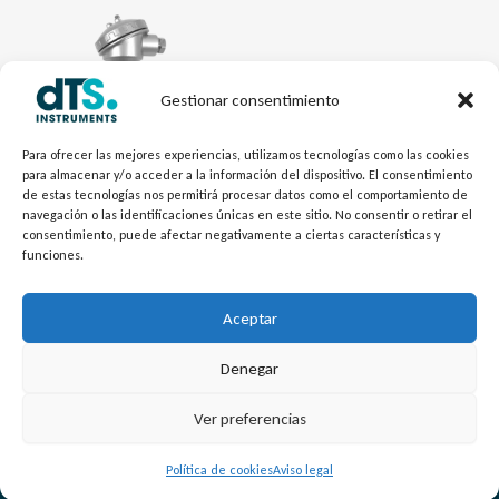
Gestionar consentimiento
Para ofrecer las mejores experiencias, utilizamos tecnologías como las cookies
para almacenar y/o acceder a la información del dispositivo. El consentimiento
de estas tecnologías nos permitirá procesar datos como el comportamiento de
navegación o las identificaciones únicas en este sitio. No consentir o retirar el
Electrónica dTSTemp
consentimiento, puede afectar negativamente a ciertas características y
RTD Para Montar en Vaina
funciones.
TR20C
Aceptar
Denegar
L
Y
©
Copyright
2026 – dTS Instruments SL.
Ver preferencias
i
o
n
u
Política de cookies
Aviso legal
k
t