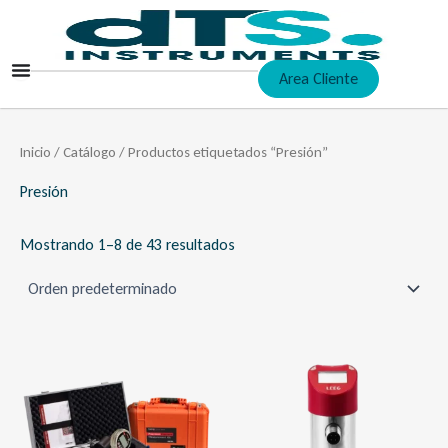
Ir
al
contenido
Area Cliente
Inicio
/
Catálogo
/ Productos etiquetados “Presión”
Presión
Mostrando 1–8 de 43 resultados