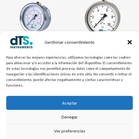
Gestionar consentimiento
Para ofrecer las mejores experiencias, utilizamos tecnologías como las cookies
Indicadores de Presión
Indicadores de Presión
para almacenar y/o acceder a la información del dispositivo. El consentimiento
Manómetro Industrial MIXTO
Manómetro Industrial TOTAL
de estas tecnologías nos permitirá procesar datos como el comportamiento de
navegación o las identificaciones únicas en este sitio. No consentir o retirar el
Inoxidable
consentimiento, puede afectar negativamente a ciertas características y
funciones.
Aceptar
1
2
3
4
5
6
→
Denegar
L
Y
©
Copyright
2026 – dTS Instruments SL.
Ver preferencias
i
o