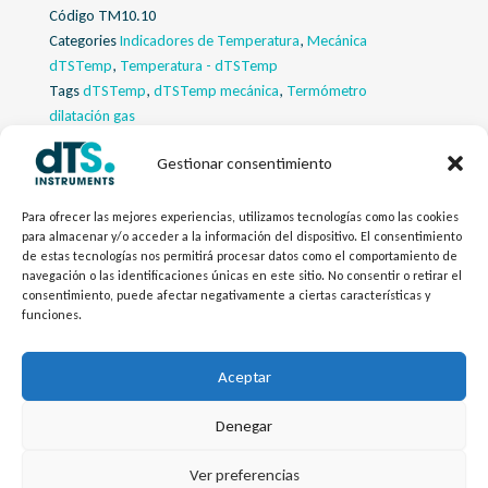
Código
TM10.10
Categories
Indicadores de Temperatura
,
Mecánica
dTSTemp
,
Temperatura - dTSTemp
Tags
dTSTemp
,
dTSTemp mecánica
,
Termómetro
dilatación gas
Gestionar consentimiento
Descripcion
Para ofrecer las mejores experiencias, utilizamos tecnologías como las cookies
Descargas
para almacenar y/o acceder a la información del dispositivo. El consentimiento
de estas tecnologías nos permitirá procesar datos como el comportamiento de
navegación o las identificaciones únicas en este sitio. No consentir o retirar el
Productos Relacionados
consentimiento, puede afectar negativamente a ciertas características y
funciones.
Configurador
Aceptar
Denegar
L
Y
©
Copyright
2026 – dTS Instruments SL.
Ver preferencias