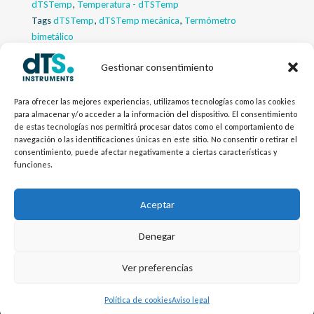
dTSTemp
,
Temperatura - dTSTemp
Tags
dTSTemp
,
dTSTemp mecánica
,
Termómetro
bimetálico
Gestionar consentimiento
Descripcion
Para ofrecer las mejores experiencias, utilizamos tecnologías como las cookies
Descargas
para almacenar y/o acceder a la información del dispositivo. El consentimiento
de estas tecnologías nos permitirá procesar datos como el comportamiento de
navegación o las identificaciones únicas en este sitio. No consentir o retirar el
Productos Relacionados
consentimiento, puede afectar negativamente a ciertas características y
funciones.
Configurador
Aceptar
Denegar
L
Y
©
Copyright
2026 – dTS Instruments SL.
Ver preferencias
i
o
n
u
Política de cookies
Aviso legal
k
t