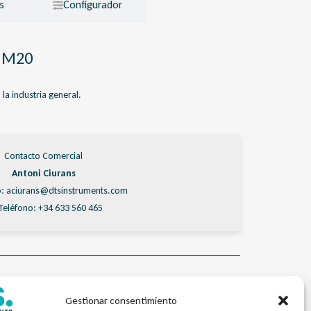
s
Configurador
o M20
a industria general.
Contacto Comercial
Antoni Ciurans
: aciurans@dtsinstruments.com
Teléfono: +34 633 560 465
 dTSPres
,
Sensores y Transmisores de Presión Industriales
compacto
,
Transmisores presión
Gestionar consentimiento