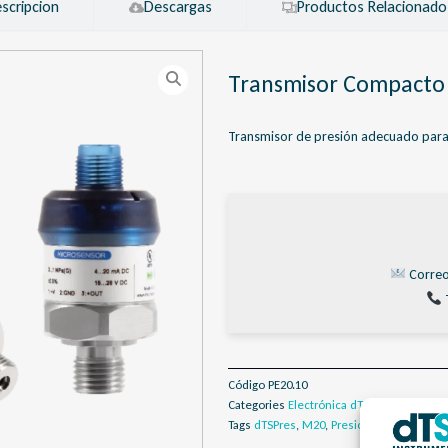
scripcion
Descargas
Productos Relacionado
Transmisor Compact
Transmisor de presión adecuado para l
Correo
Código
PE20.10
Categories
Electrónica dTSPres
,
Presión -
Tags
dTSPres
,
M20
,
Presión
,
Transmisor 