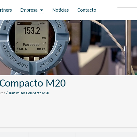
Open Empresa
rtners
Empresa
Noticias
Contacto
r Compacto M20
Pres
/ Transmisor Compacto M20