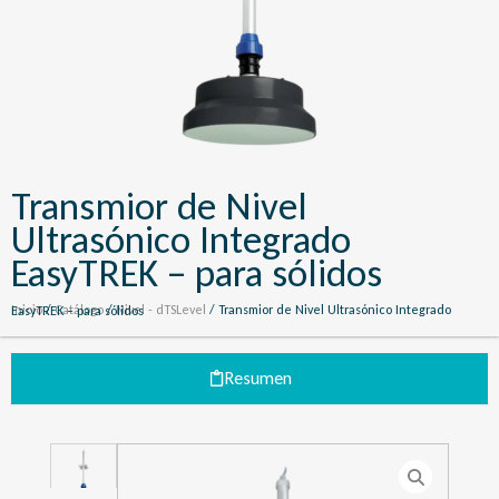
Transmior de Nivel
Ultrasónico Integrado
EasyTREK – para sólidos
Inicio
/
Catálogo
/
Nivel - dTSLevel
/ Transmior de Nivel Ultrasónico Integrado EasyTREK – para sólidos
Resumen