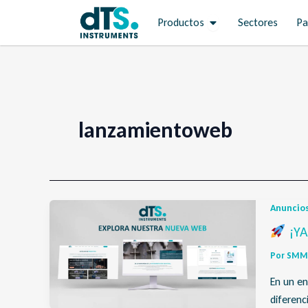
Ir
Open Productos
Productos
Sectores
Pa
al
contenido
lanzamientoweb
Anuncio
¡YA
Por
SMM 
En un en
diferenc