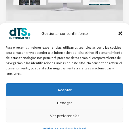
Anuncios
Gestionar consentimiento
¡YA ESTAMOS ONLINE! Bienvenidos a la
Para ofrecer las mejores experiencias, utilizamos tecnologías como las cookies
nueva web de dTS Instruments
para almacenar y/o acceder a la información del dispositivo. El consentimiento
de estas tecnologías nos permitirá procesar datos como el comportamiento de
Por
SMM dTSInstruments
/
19/01/2026
navegación o las identificaciones únicas en este sitio. No consentir o retirar el
consentimiento, puede afectar negativamente a ciertas características y
En un entorno cambiante y cada vez más exigente, la
funciones.
calidad, la uniformidad en la producción y la rapidez de
respuesta marcan la diferencia en la eficiencia de sus
Aceptar
procesos.
Denegar
L
Y
©
Copyright
2026 – dTS Instruments SL.
Ver preferencias
i
o
n
u