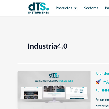
Ir
Open Productos
Productos
Sectores
Pa
al
contenido
Industria4.0
Anuncio
¡YA
Por
SMM 
En un en
diferenc