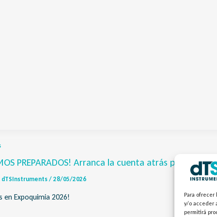
s
OS PREPARADOS! Arranca la cuenta atrás para Expoq
dTSInstruments
/
28/05/2026
Para ofrecer 
s en Expoquimia 2026!
y/o acceder a
permitirá pr