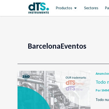
Ir
Open Productos
Productos
Sectores
Pa
al
contenido
BarcelonaEventos
Anuncio
Todo n
Por
SMM 
Todo nue