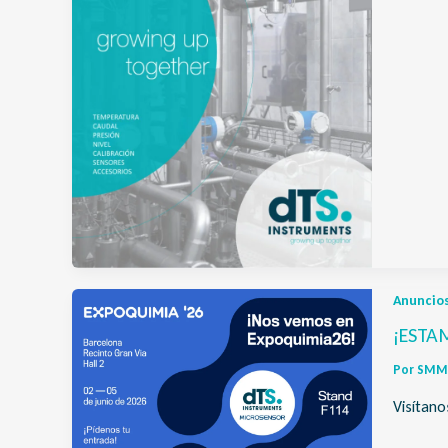
Anuncio
¡ESTAM
Por
SMM 
Visítano