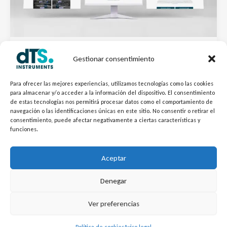
Anuncios
Gestionar consentimiento
¡YA ESTAMOS ONLINE! Bienvenidos a la
Para ofrecer las mejores experiencias, utilizamos tecnologías como las cookies
nueva web de dTS Instruments
para almacenar y/o acceder a la información del dispositivo. El consentimiento
de estas tecnologías nos permitirá procesar datos como el comportamiento de
Por
SMM dTSInstruments
/
19/01/2026
navegación o las identificaciones únicas en este sitio. No consentir o retirar el
consentimiento, puede afectar negativamente a ciertas características y
En un entorno cambiante y cada vez más exigente, la
funciones.
calidad, la uniformidad en la producción y la rapidez de
respuesta marcan la diferencia en la eficiencia de sus
Aceptar
procesos.
Denegar
L
Y
©
Copyright
2026 – dTS Instruments SL.
Ver preferencias
i
o
n
u