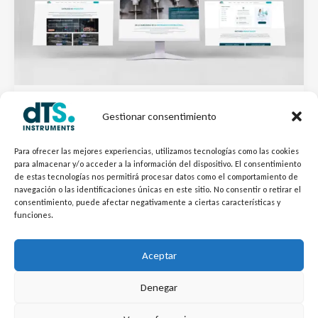
Anuncios
Gestionar consentimiento
¡YA ESTAMOS ONLINE! Bienvenidos a la
Para ofrecer las mejores experiencias, utilizamos tecnologías como las cookies
nueva web de dTS Instruments
para almacenar y/o acceder a la información del dispositivo. El consentimiento
de estas tecnologías nos permitirá procesar datos como el comportamiento de
Por
SMM dTSInstruments
/
19/01/2026
navegación o las identificaciones únicas en este sitio. No consentir o retirar el
consentimiento, puede afectar negativamente a ciertas características y
En un entorno cambiante y cada vez más exigente, la
funciones.
calidad, la uniformidad en la producción y la rapidez de
respuesta marcan la diferencia en la eficiencia de sus
Aceptar
procesos.
Denegar
L
Y
©
Copyright
2026 – dTS Instruments SL.