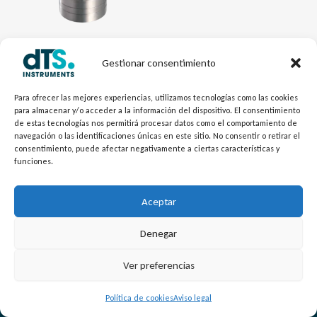
Gestionar consentimiento
Caudal - dTSFlow
Caudalímetro de ruedas
Para ofrecer las mejores experiencias, utilizamos tecnologías como las cookies
para almacenar y/o acceder a la información del dispositivo. El consentimiento
dentadas series VS y VSI
de estas tecnologías nos permitirá procesar datos como el comportamiento de
navegación o las identificaciones únicas en este sitio. No consentir o retirar el
consentimiento, puede afectar negativamente a ciertas características y
funciones.
Aceptar
Denegar
L
Y
©
Copyright
2026 – dTS Instruments SL.
Ver preferencias
i
o
n
u
Política de cookies
Aviso legal
k
t