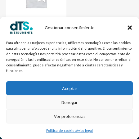
Gestionar consentimiento
Mecánica dTSLevel
Indicador de Nivel VIDRIO
Para ofrecer las mejores experiencias, utilizamos tecnologías como las cookies
para almacenar y/o acceder a la información del dispositivo. El consentimiento
INTRA
de estas tecnologías nos permitirá procesar datos como el comportamiento de
navegación o las identificaciones únicas en este sitio. No consentir o retirar el
consentimiento, puede afectar negativamente a ciertas características y
funciones.
Aceptar
Denegar
L
Y
©
Copyright
2026 – dTS Instruments SL.
Ver preferencias
i
o
n
u
Política de cookies
Aviso legal
k
t