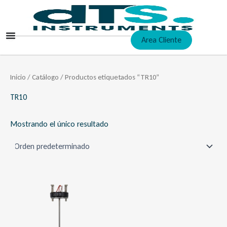
Ir
al
contenido
Area Cliente
Inicio
/
Catálogo
/ Productos etiquetados “TR10”
TR10
Mostrando el único resultado