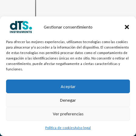
Gestionar consentimiento
Electrónica dTSTemp
RTD Unidad de Medida
Para ofrecer las mejores experiencias, utilizamos tecnologías como las cookies
para almacenar y/o acceder a la información del dispositivo. El consentimiento
Extraible TR10
de estas tecnologías nos permitirá procesar datos como el comportamiento de
navegación o las identificaciones únicas en este sitio. No consentir o retirar el
consentimiento, puede afectar negativamente a ciertas características y
funciones.
Aceptar
Denegar
L
Y
©
Copyright
2026 – dTS Instruments SL.
Ver preferencias
i
o
n
u
Política de cookies
Aviso legal
k
t