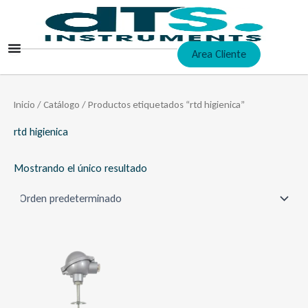
Ir
al
contenido
Area Cliente
Inicio
/
Catálogo
/ Productos etiquetados “rtd higienica”
rtd higienica
Mostrando el único resultado