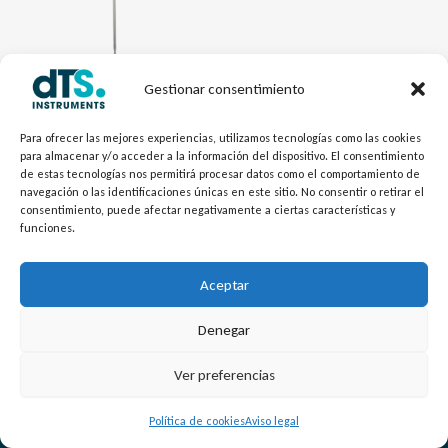
Gestionar consentimiento
Electrónica dTSTemp
RTD Higiénica TR40
Para ofrecer las mejores experiencias, utilizamos tecnologías como las cookies
para almacenar y/o acceder a la información del dispositivo. El consentimiento
de estas tecnologías nos permitirá procesar datos como el comportamiento de
navegación o las identificaciones únicas en este sitio. No consentir o retirar el
consentimiento, puede afectar negativamente a ciertas características y
funciones.
Aceptar
Denegar
L
Y
©
Copyright
2026 – dTS Instruments SL.
Ver preferencias
i
o
n
u
Política de cookies
Aviso legal
k
t