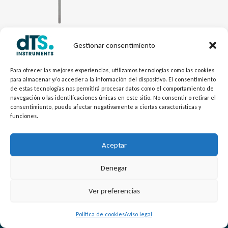
Gestionar consentimiento
Electrónica dTSTemp
RTD Compacta Mini TR50C
Para ofrecer las mejores experiencias, utilizamos tecnologías como las cookies
para almacenar y/o acceder a la información del dispositivo. El consentimiento
de estas tecnologías nos permitirá procesar datos como el comportamiento de
navegación o las identificaciones únicas en este sitio. No consentir o retirar el
consentimiento, puede afectar negativamente a ciertas características y
funciones.
Aceptar
Denegar
L
Y
©
Copyright
2026 – dTS Instruments SL.
Ver preferencias
i
o
n
u
Política de cookies
Aviso legal
k
t