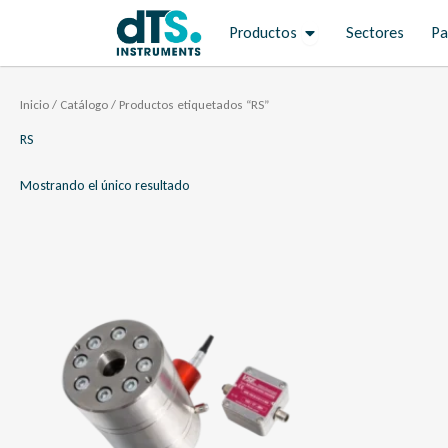
Ir
Open Productos
Productos
Sectores
Pa
al
contenido
Inicio
/
Catálogo
/ Productos etiquetados “RS”
RS
Mostrando el único resultado