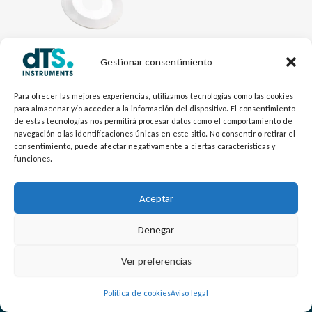
Gestionar consentimiento
Caudal - dTSFlow
Orificios de Restricción
Para ofrecer las mejores experiencias, utilizamos tecnologías como las cookies
para almacenar y/o acceder a la información del dispositivo. El consentimiento
de estas tecnologías nos permitirá procesar datos como el comportamiento de
navegación o las identificaciones únicas en este sitio. No consentir o retirar el
consentimiento, puede afectar negativamente a ciertas características y
funciones.
Aceptar
Denegar
L
Y
©
Copyright
2026 – dTS Instruments SL.
Ver preferencias
i
o
n
u
Política de cookies
Aviso legal
k
t