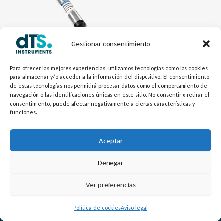
Gestionar consentimiento
Electrónica dTSPres
Transmisor de Nivel Delgado
Para ofrecer las mejores experiencias, utilizamos tecnologías como las cookies
para almacenar y/o acceder a la información del dispositivo. El consentimiento
MPM489WZ4
de estas tecnologías nos permitirá procesar datos como el comportamiento de
navegación o las identificaciones únicas en este sitio. No consentir o retirar el
consentimiento, puede afectar negativamente a ciertas características y
funciones.
Aceptar
Denegar
L
Y
©
Copyright
2026 – dTS Instruments SL.
Ver preferencias
i
o
n
u
Política de cookies
Aviso legal
k
t