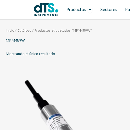
Ir
Open Productos
Productos
Sectores
Pa
al
contenido
Inicio
/
Catálogo
/ Productos etiquetados “MPM489W”
MPM489W
Mostrando el único resultado