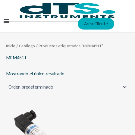
Ir
al
contenido
Area Cliente
Inicio
/
Catálogo
/ Productos etiquetados “MPM4511”
MPM4511
Mostrando el único resultado