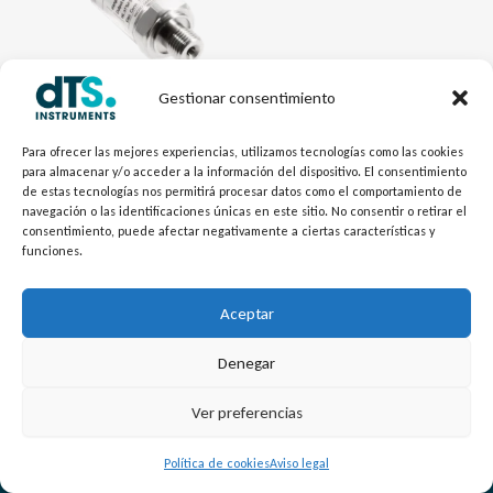
Gestionar consentimiento
Electrónica dTSPres
Transmisor Compacto
Para ofrecer las mejores experiencias, utilizamos tecnologías como las cookies
para almacenar y/o acceder a la información del dispositivo. El consentimiento
MPM4511
de estas tecnologías nos permitirá procesar datos como el comportamiento de
navegación o las identificaciones únicas en este sitio. No consentir o retirar el
consentimiento, puede afectar negativamente a ciertas características y
funciones.
Aceptar
Denegar
L
Y
©
Copyright
2026 – dTS Instruments SL.
Ver preferencias
i
o
n
u
Política de cookies
Aviso legal
k
t