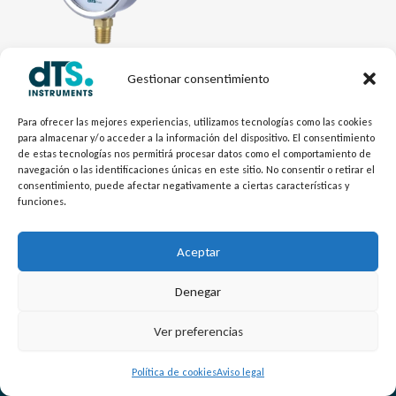
Gestionar consentimiento
Indicadores de Presión
Manómetro Industrial MIXTO
Para ofrecer las mejores experiencias, utilizamos tecnologías como las cookies
para almacenar y/o acceder a la información del dispositivo. El consentimiento
de estas tecnologías nos permitirá procesar datos como el comportamiento de
navegación o las identificaciones únicas en este sitio. No consentir o retirar el
consentimiento, puede afectar negativamente a ciertas características y
funciones.
Aceptar
Denegar
L
Y
©
Copyright
2026 – dTS Instruments SL.
Ver preferencias
i
o
n
u
Política de cookies
Aviso legal
k
t