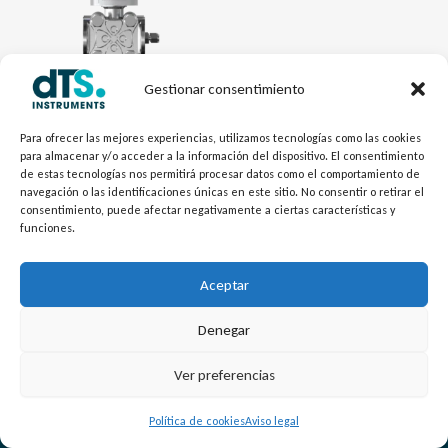
Gestionar consentimiento
Electrónica dTSPres
Transmisor Diferencial
Para ofrecer las mejores experiencias, utilizamos tecnologías como las cookies
para almacenar y/o acceder a la información del dispositivo. El consentimiento
MDM7100-DP SIL
de estas tecnologías nos permitirá procesar datos como el comportamiento de
navegación o las identificaciones únicas en este sitio. No consentir o retirar el
consentimiento, puede afectar negativamente a ciertas características y
funciones.
Aceptar
Denegar
L
Y
©
Copyright
2026 – dTS Instruments SL.
Ver preferencias
i
o
n
u
Política de cookies
Aviso legal
k
t